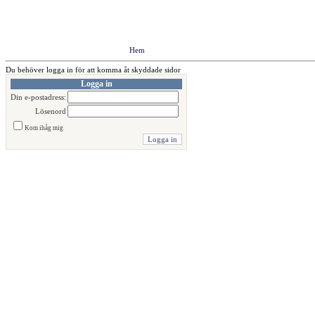
Hem
Du behöver logga in för att komma åt skyddade sidor
Logga in
Din e-postadress:
Lösenord
Kom ihåg mig